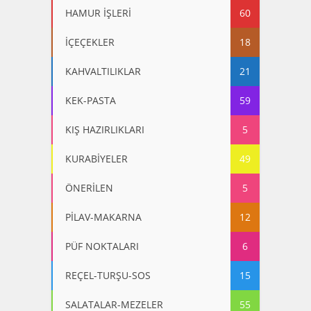
HAMUR İŞLERİ
60
İÇEÇEKLER
18
KAHVALTILIKLAR
21
KEK-PASTA
59
KIŞ HAZIRLIKLARI
5
KURABİYELER
49
ÖNERİLEN
5
PİLAV-MAKARNA
12
PÜF NOKTALARI
6
REÇEL-TURŞU-SOS
15
SALATALAR-MEZELER
55