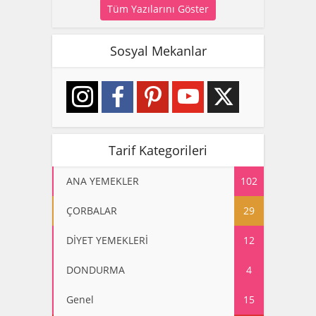
Tüm Yazılarını Göster
Sosyal Mekanlar
Tarif Kategorileri
ANA YEMEKLER
102
ÇORBALAR
29
DİYET YEMEKLERİ
12
DONDURMA
4
Genel
15