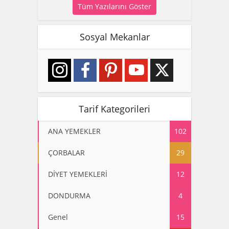
Tüm Yazılarını Göster
Sosyal Mekanlar
Tarif Kategorileri
ANA YEMEKLER
102
ÇORBALAR
29
DİYET YEMEKLERİ
12
DONDURMA
4
Genel
15