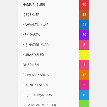
HAMUR İŞLERİ
60
İÇEÇEKLER
18
KAHVALTILIKLAR
21
KEK-PASTA
59
KIŞ HAZIRLIKLARI
5
KURABİYELER
49
ÖNERİLEN
5
PİLAV-MAKARNA
12
PÜF NOKTALARI
6
REÇEL-TURŞU-SOS
15
SALATALAR-MEZELER
55