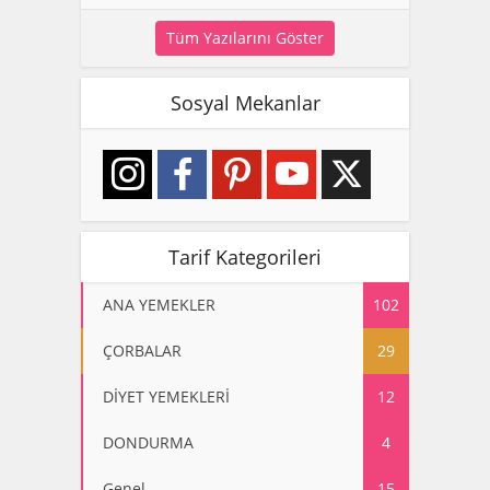
Tüm Yazılarını Göster
Sosyal Mekanlar
Tarif Kategorileri
ANA YEMEKLER
102
ÇORBALAR
29
DİYET YEMEKLERİ
12
DONDURMA
4
Genel
15