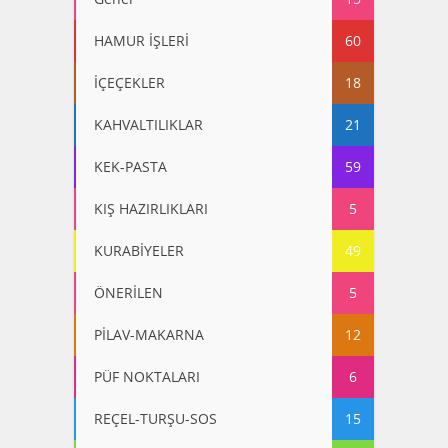
HAMUR İŞLERİ
60
İÇEÇEKLER
18
KAHVALTILIKLAR
21
KEK-PASTA
59
KIŞ HAZIRLIKLARI
5
KURABİYELER
49
ÖNERİLEN
5
PİLAV-MAKARNA
12
PÜF NOKTALARI
6
REÇEL-TURŞU-SOS
15