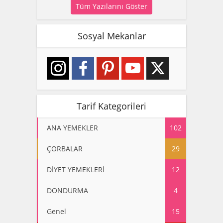
Tüm Yazılarını Göster
Sosyal Mekanlar
Tarif Kategorileri
ANA YEMEKLER
102
ÇORBALAR
29
DİYET YEMEKLERİ
12
DONDURMA
4
Genel
15