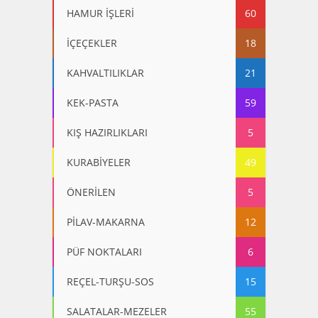
HAMUR İŞLERİ
60
İÇEÇEKLER
18
KAHVALTILIKLAR
21
KEK-PASTA
59
KIŞ HAZIRLIKLARI
5
KURABİYELER
49
ÖNERİLEN
5
PİLAV-MAKARNA
12
PÜF NOKTALARI
6
REÇEL-TURŞU-SOS
15
SALATALAR-MEZELER
55