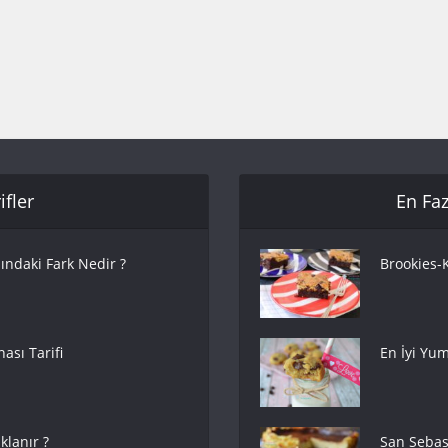
fler
En Faz
ındaki Fark Nedir ?
Brookies-K
ası Tarifi
En İyi Yum
lanır ?
San Sebas