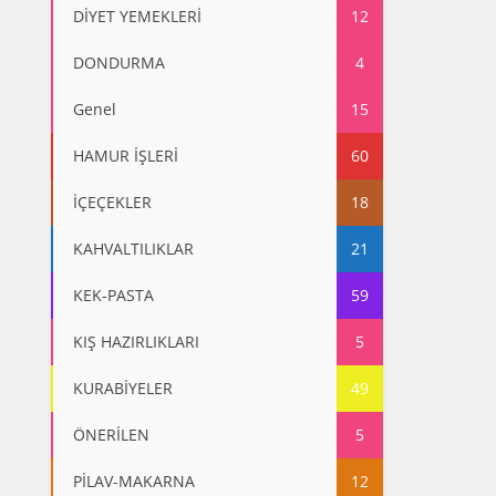
DİYET YEMEKLERİ
12
DONDURMA
4
Genel
15
HAMUR İŞLERİ
60
İÇEÇEKLER
18
KAHVALTILIKLAR
21
KEK-PASTA
59
KIŞ HAZIRLIKLARI
5
KURABİYELER
49
ÖNERİLEN
5
PİLAV-MAKARNA
12