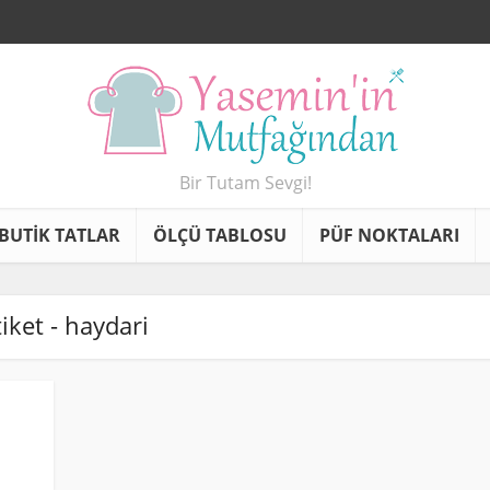
Bir Tutam Sevgi!
BUTİK TATLAR
ÖLÇÜ TABLOSU
PÜF NOKTALARI
tiket - haydari