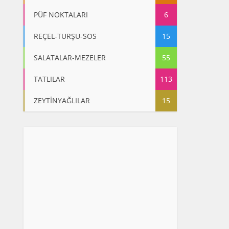
PÜF NOKTALARI
6
REÇEL-TURŞU-SOS
15
SALATALAR-MEZELER
55
TATLILAR
113
ZEYTİNYAĞLILAR
15