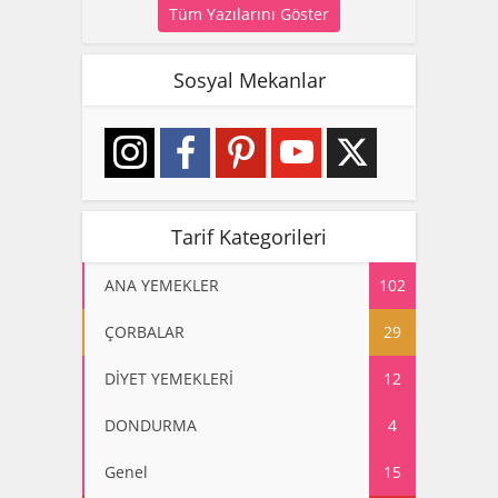
Tüm Yazılarını Göster
Sosyal Mekanlar
Tarif Kategorileri
ANA YEMEKLER
102
ÇORBALAR
29
DİYET YEMEKLERİ
12
DONDURMA
4
Genel
15