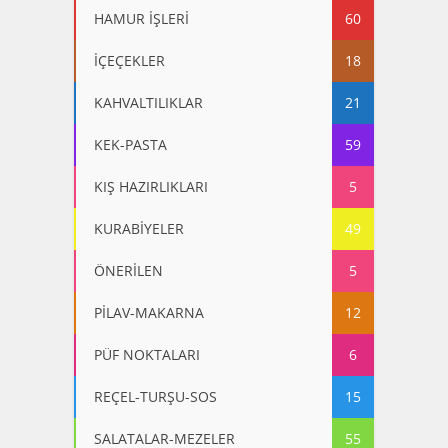
HAMUR İŞLERİ
60
İÇEÇEKLER
18
KAHVALTILIKLAR
21
KEK-PASTA
59
KIŞ HAZIRLIKLARI
5
KURABİYELER
49
ÖNERİLEN
5
PİLAV-MAKARNA
12
PÜF NOKTALARI
6
REÇEL-TURŞU-SOS
15
SALATALAR-MEZELER
55