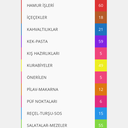
HAMUR İŞLERİ
60
İÇEÇEKLER
18
KAHVALTILIKLAR
21
KEK-PASTA
59
KIŞ HAZIRLIKLARI
5
KURABİYELER
49
ÖNERİLEN
5
PİLAV-MAKARNA
12
PÜF NOKTALARI
6
REÇEL-TURŞU-SOS
15
SALATALAR-MEZELER
55