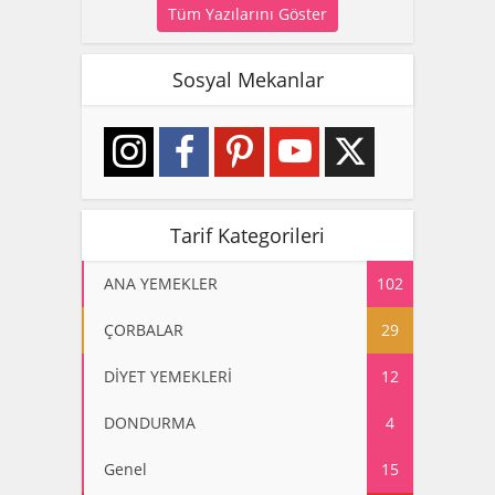
Tüm Yazılarını Göster
Sosyal Mekanlar
Tarif Kategorileri
ANA YEMEKLER
102
ÇORBALAR
29
DİYET YEMEKLERİ
12
DONDURMA
4
Genel
15