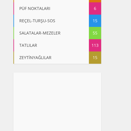
PÜF NOKTALARI
6
REÇEL-TURŞU-SOS
15
SALATALAR-MEZELER
55
TATLILAR
113
ZEYTİNYAĞLILAR
15