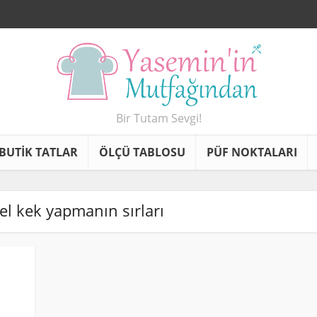
Bir Tutam Sevgi!
BUTİK TATLAR
ÖLÇÜ TABLOSU
PÜF NOKTALARI
zel kek yapmanın sırları