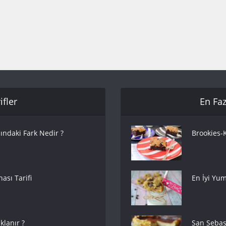
fler
En Faz
ındaki Fark Nedir ?
Brookies-K
ası Tarifi
En İyi Yum
lanır ?
San Sebas