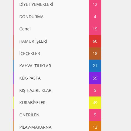
DİYET YEMEKLERİ
12
DONDURMA
4
Genel
15
HAMUR İŞLERİ
60
İÇEÇEKLER
18
KAHVALTILIKLAR
21
KEK-PASTA
59
KIŞ HAZIRLIKLARI
5
KURABİYELER
49
ÖNERİLEN
5
PİLAV-MAKARNA
12