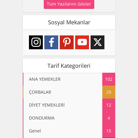
Tüm Yazılarını Göster
Sosyal Mekanlar
Tarif Kategorileri
ANA YEMEKLER
102
ÇORBALAR
29
DİYET YEMEKLERİ
12
DONDURMA
4
Genel
15