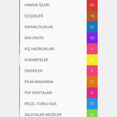
HAMUR İŞLERİ
60
İÇEÇEKLER
18
KAHVALTILIKLAR
21
KEK-PASTA
59
KIŞ HAZIRLIKLARI
5
KURABİYELER
49
ÖNERİLEN
5
PİLAV-MAKARNA
12
PÜF NOKTALARI
6
REÇEL-TURŞU-SOS
15
SALATALAR-MEZELER
55