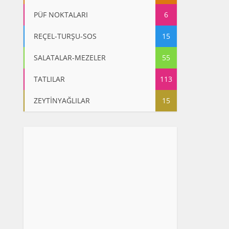
PÜF NOKTALARI
6
REÇEL-TURŞU-SOS
15
SALATALAR-MEZELER
55
TATLILAR
113
ZEYTİNYAĞLILAR
15