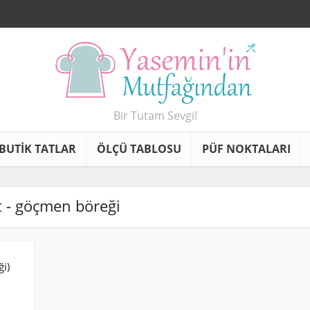
Bir Tutam Sevgi!
BUTİK TATLAR
ÖLÇÜ TABLOSU
PÜF NOKTALARI
t - göçmen böreği
i)