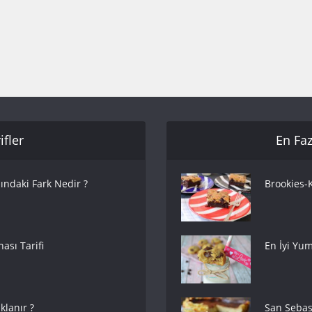
fler
En Faz
ındaki Fark Nedir ?
Brookies-K
ası Tarifi
En İyi Yum
lanır ?
San Sebas