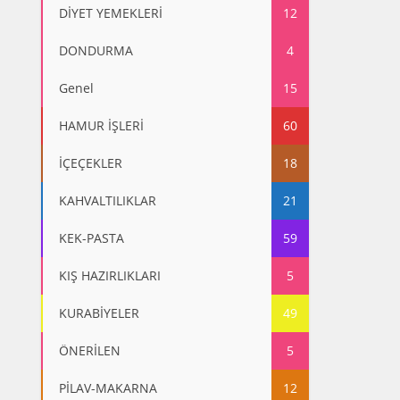
DİYET YEMEKLERİ
12
DONDURMA
4
Genel
15
HAMUR İŞLERİ
60
İÇEÇEKLER
18
KAHVALTILIKLAR
21
KEK-PASTA
59
KIŞ HAZIRLIKLARI
5
KURABİYELER
49
ÖNERİLEN
5
PİLAV-MAKARNA
12