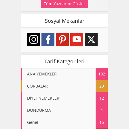
Tüm Yazılarını Göster
Sosyal Mekanlar
Tarif Kategorileri
ANA YEMEKLER
102
ÇORBALAR
29
DİYET YEMEKLERİ
12
DONDURMA
4
Genel
15