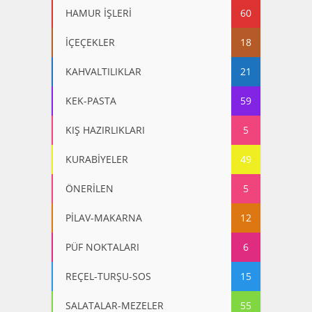
HAMUR İŞLERİ
60
İÇEÇEKLER
18
KAHVALTILIKLAR
21
KEK-PASTA
59
KIŞ HAZIRLIKLARI
5
KURABİYELER
49
ÖNERİLEN
5
PİLAV-MAKARNA
12
PÜF NOKTALARI
6
REÇEL-TURŞU-SOS
15
SALATALAR-MEZELER
55