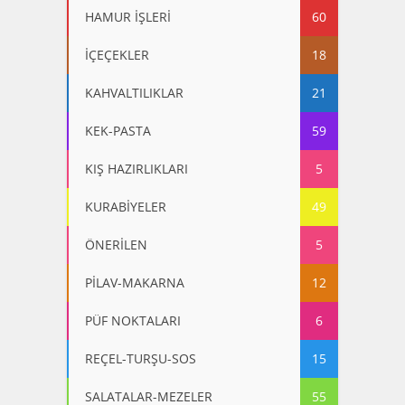
HAMUR İŞLERİ
60
İÇEÇEKLER
18
KAHVALTILIKLAR
21
KEK-PASTA
59
KIŞ HAZIRLIKLARI
5
KURABİYELER
49
ÖNERİLEN
5
PİLAV-MAKARNA
12
PÜF NOKTALARI
6
REÇEL-TURŞU-SOS
15
SALATALAR-MEZELER
55