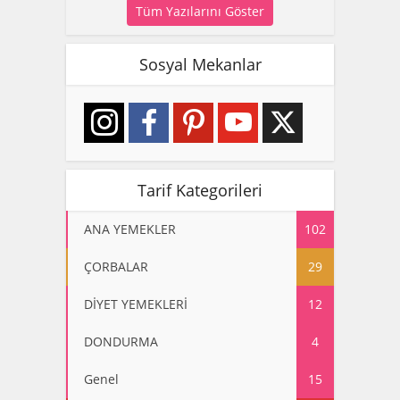
Tüm Yazılarını Göster
Sosyal Mekanlar
Tarif Kategorileri
ANA YEMEKLER
102
ÇORBALAR
29
DİYET YEMEKLERİ
12
DONDURMA
4
Genel
15