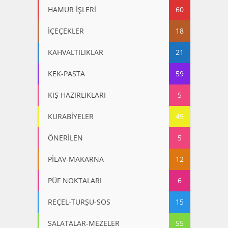
HAMUR İŞLERİ
60
İÇEÇEKLER
18
KAHVALTILIKLAR
21
KEK-PASTA
59
KIŞ HAZIRLIKLARI
5
KURABİYELER
49
ÖNERİLEN
5
PİLAV-MAKARNA
12
PÜF NOKTALARI
6
REÇEL-TURŞU-SOS
15
SALATALAR-MEZELER
55