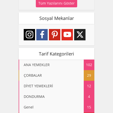
Tüm Yazılarını Göster
Sosyal Mekanlar
Tarif Kategorileri
ANA YEMEKLER
102
ÇORBALAR
29
DİYET YEMEKLERİ
12
DONDURMA
4
Genel
15