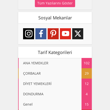
Tüm Yazılarını Göster
Sosyal Mekanlar
Tarif Kategorileri
ANA YEMEKLER
102
ÇORBALAR
29
DİYET YEMEKLERİ
12
DONDURMA
4
Genel
15