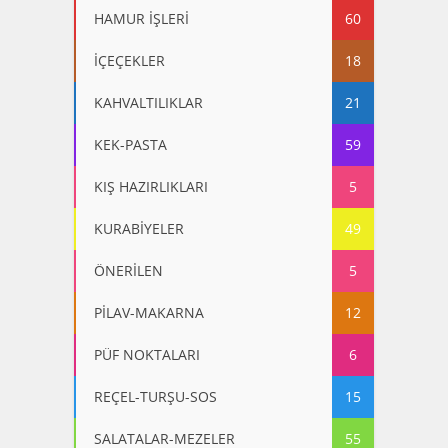
HAMUR İŞLERİ
60
İÇEÇEKLER
18
KAHVALTILIKLAR
21
KEK-PASTA
59
KIŞ HAZIRLIKLARI
5
KURABİYELER
49
ÖNERİLEN
5
PİLAV-MAKARNA
12
PÜF NOKTALARI
6
REÇEL-TURŞU-SOS
15
SALATALAR-MEZELER
55