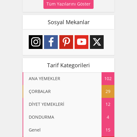
Tüm Yazılarını Göster
Sosyal Mekanlar
Tarif Kategorileri
ANA YEMEKLER
102
ÇORBALAR
29
DİYET YEMEKLERİ
12
DONDURMA
4
Genel
15