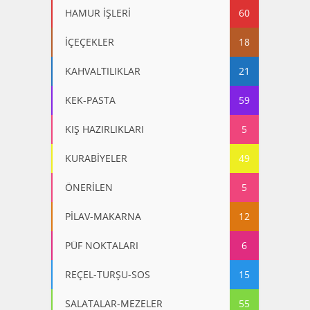
HAMUR İŞLERİ
60
İÇEÇEKLER
18
KAHVALTILIKLAR
21
KEK-PASTA
59
KIŞ HAZIRLIKLARI
5
KURABİYELER
49
ÖNERİLEN
5
PİLAV-MAKARNA
12
PÜF NOKTALARI
6
REÇEL-TURŞU-SOS
15
SALATALAR-MEZELER
55