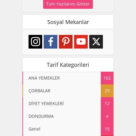
Tüm Yazılarını Göster
Sosyal Mekanlar
Tarif Kategorileri
ANA YEMEKLER
102
ÇORBALAR
29
DİYET YEMEKLERİ
12
DONDURMA
4
Genel
15