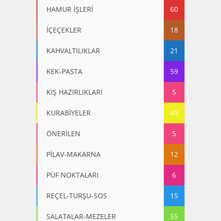
HAMUR İŞLERİ
60
İÇEÇEKLER
18
KAHVALTILIKLAR
21
KEK-PASTA
59
KIŞ HAZIRLIKLARI
5
KURABİYELER
49
ÖNERİLEN
5
PİLAV-MAKARNA
12
PÜF NOKTALARI
6
REÇEL-TURŞU-SOS
15
SALATALAR-MEZELER
55