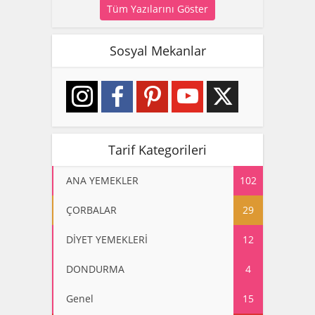
Tüm Yazılarını Göster
Sosyal Mekanlar
Tarif Kategorileri
ANA YEMEKLER
102
ÇORBALAR
29
DİYET YEMEKLERİ
12
DONDURMA
4
Genel
15