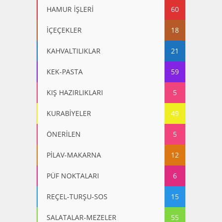
HAMUR İŞLERİ
60
İÇEÇEKLER
18
KAHVALTILIKLAR
21
KEK-PASTA
59
KIŞ HAZIRLIKLARI
5
KURABİYELER
49
ÖNERİLEN
5
PİLAV-MAKARNA
12
PÜF NOKTALARI
6
REÇEL-TURŞU-SOS
15
SALATALAR-MEZELER
55