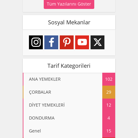
Tüm Yazılarını Göster
Sosyal Mekanlar
Tarif Kategorileri
ANA YEMEKLER
102
ÇORBALAR
29
DİYET YEMEKLERİ
12
DONDURMA
4
Genel
15