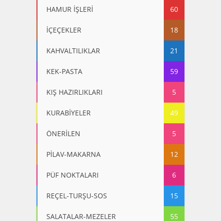
HAMUR İŞLERİ
60
İÇEÇEKLER
18
KAHVALTILIKLAR
21
KEK-PASTA
59
KIŞ HAZIRLIKLARI
5
KURABİYELER
49
ÖNERİLEN
5
PİLAV-MAKARNA
12
PÜF NOKTALARI
6
REÇEL-TURŞU-SOS
15
SALATALAR-MEZELER
55