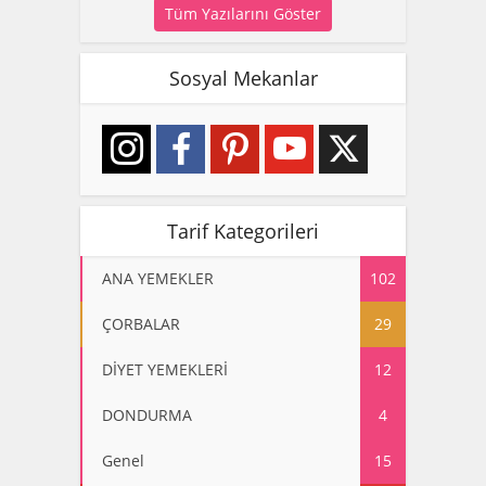
Tüm Yazılarını Göster
Sosyal Mekanlar
Tarif Kategorileri
ANA YEMEKLER
102
ÇORBALAR
29
DİYET YEMEKLERİ
12
DONDURMA
4
Genel
15