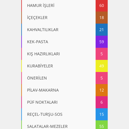
HAMUR İŞLERİ
60
İÇEÇEKLER
18
KAHVALTILIKLAR
21
KEK-PASTA
59
KIŞ HAZIRLIKLARI
5
KURABİYELER
49
ÖNERİLEN
5
PİLAV-MAKARNA
12
PÜF NOKTALARI
6
REÇEL-TURŞU-SOS
15
SALATALAR-MEZELER
55