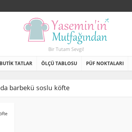
Bir Tutam Sevgi!
BUTİK TATLAR
ÖLÇÜ TABLOSU
PÜF NOKTALARI
ında barbekü soslu köfte
öfte