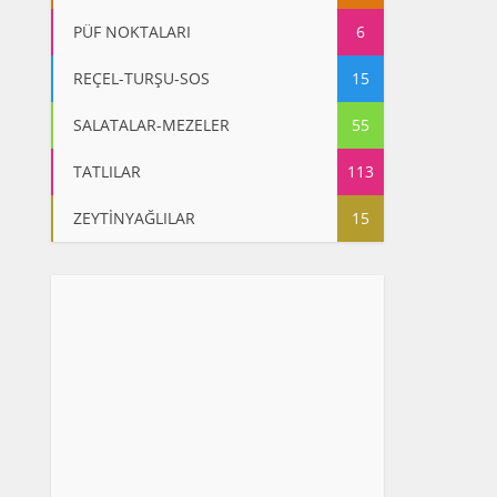
PÜF NOKTALARI
6
REÇEL-TURŞU-SOS
15
SALATALAR-MEZELER
55
TATLILAR
113
ZEYTİNYAĞLILAR
15