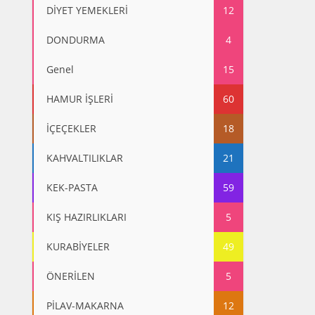
DİYET YEMEKLERİ
12
DONDURMA
4
Genel
15
HAMUR İŞLERİ
60
İÇEÇEKLER
18
KAHVALTILIKLAR
21
KEK-PASTA
59
KIŞ HAZIRLIKLARI
5
KURABİYELER
49
ÖNERİLEN
5
PİLAV-MAKARNA
12