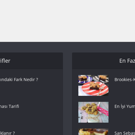
fler
En Faz
ındaki Fark Nedir ?
Brookies-K
ası Tarifi
En İyi Yum
lanır ?
San Sebas