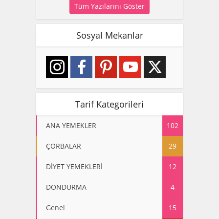
Tüm Yazılarını Göster
Sosyal Mekanlar
Tarif Kategorileri
ANA YEMEKLER
102
ÇORBALAR
29
DİYET YEMEKLERİ
12
DONDURMA
4
Genel
15