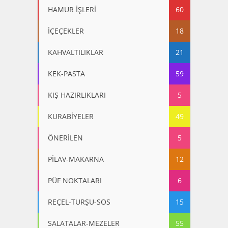
HAMUR İŞLERİ
60
İÇEÇEKLER
18
KAHVALTILIKLAR
21
KEK-PASTA
59
KIŞ HAZIRLIKLARI
5
KURABİYELER
49
ÖNERİLEN
5
PİLAV-MAKARNA
12
PÜF NOKTALARI
6
REÇEL-TURŞU-SOS
15
SALATALAR-MEZELER
55