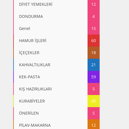
DİYET YEMEKLERİ
12
DONDURMA
4
Genel
15
HAMUR İŞLERİ
60
İÇEÇEKLER
18
KAHVALTILIKLAR
21
KEK-PASTA
59
KIŞ HAZIRLIKLARI
5
KURABİYELER
49
ÖNERİLEN
5
PİLAV-MAKARNA
12