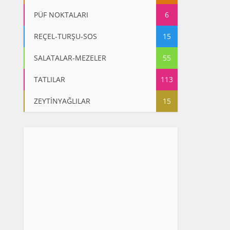
PÜF NOKTALARI
6
REÇEL-TURŞU-SOS
15
SALATALAR-MEZELER
55
TATLILAR
113
ZEYTİNYAĞLILAR
15