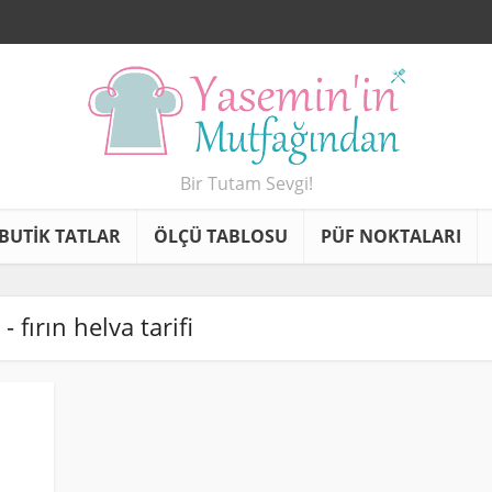
Bir Tutam Sevgi!
BUTİK TATLAR
ÖLÇÜ TABLOSU
PÜF NOKTALARI
 - fırın helva tarifi