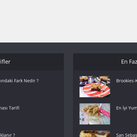
fler
En Faz
ındaki Fark Nedir ?
Brookies-K
ası Tarifi
En İyi Yum
lanır ?
San Sebas