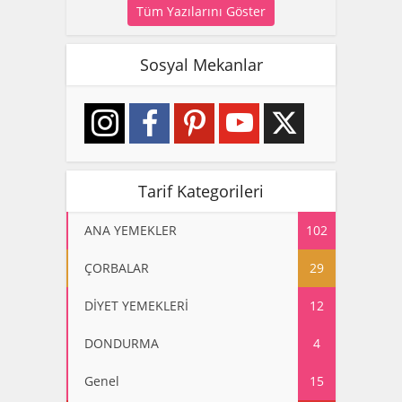
Tüm Yazılarını Göster
Sosyal Mekanlar
Tarif Kategorileri
ANA YEMEKLER
102
ÇORBALAR
29
DİYET YEMEKLERİ
12
DONDURMA
4
Genel
15