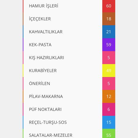
HAMUR İŞLERİ
60
İÇEÇEKLER
18
KAHVALTILIKLAR
21
KEK-PASTA
59
KIŞ HAZIRLIKLARI
5
KURABİYELER
49
ÖNERİLEN
5
PİLAV-MAKARNA
12
PÜF NOKTALARI
6
REÇEL-TURŞU-SOS
15
SALATALAR-MEZELER
55