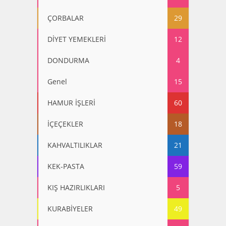
ÇORBALAR
29
DİYET YEMEKLERİ
12
DONDURMA
4
Genel
15
HAMUR İŞLERİ
60
İÇEÇEKLER
18
KAHVALTILIKLAR
21
KEK-PASTA
59
KIŞ HAZIRLIKLARI
5
KURABİYELER
49