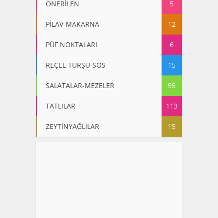
ÖNERİLEN
5
PİLAV-MAKARNA
12
PÜF NOKTALARI
6
REÇEL-TURŞU-SOS
15
SALATALAR-MEZELER
55
TATLILAR
113
ZEYTİNYAĞLILAR
15