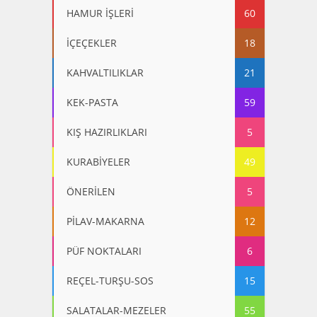
HAMUR İŞLERİ
60
İÇEÇEKLER
18
KAHVALTILIKLAR
21
KEK-PASTA
59
KIŞ HAZIRLIKLARI
5
KURABİYELER
49
ÖNERİLEN
5
PİLAV-MAKARNA
12
PÜF NOKTALARI
6
REÇEL-TURŞU-SOS
15
SALATALAR-MEZELER
55