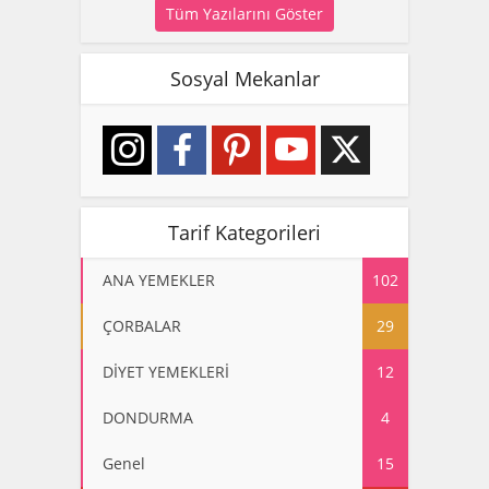
Tüm Yazılarını Göster
Sosyal Mekanlar
Tarif Kategorileri
ANA YEMEKLER
102
ÇORBALAR
29
DİYET YEMEKLERİ
12
DONDURMA
4
Genel
15