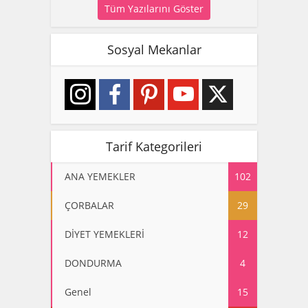
Tüm Yazılarını Göster
Sosyal Mekanlar
Tarif Kategorileri
ANA YEMEKLER
102
ÇORBALAR
29
DİYET YEMEKLERİ
12
DONDURMA
4
Genel
15