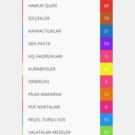
HAMUR İŞLERİ
60
İÇEÇEKLER
18
KAHVALTILIKLAR
21
KEK-PASTA
59
KIŞ HAZIRLIKLARI
5
KURABİYELER
49
ÖNERİLEN
5
PİLAV-MAKARNA
12
PÜF NOKTALARI
6
REÇEL-TURŞU-SOS
15
SALATALAR-MEZELER
55