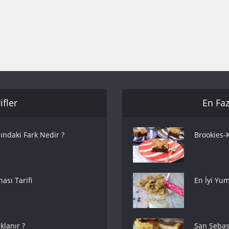
fler
En Faz
ındaki Fark Nedir ?
Brookies-K
ası Tarifi
En İyi Yum
lanır ?
San Sebas