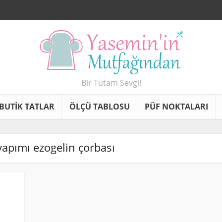
Bir Tutam Sevgi!
BUTİK TATLAR
ÖLÇÜ TABLOSU
PÜF NOKTALARI
 yapımı ezogelin çorbası