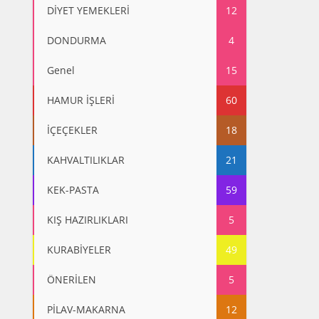
DİYET YEMEKLERİ
12
DONDURMA
4
Genel
15
HAMUR İŞLERİ
60
İÇEÇEKLER
18
KAHVALTILIKLAR
21
KEK-PASTA
59
KIŞ HAZIRLIKLARI
5
KURABİYELER
49
ÖNERİLEN
5
PİLAV-MAKARNA
12