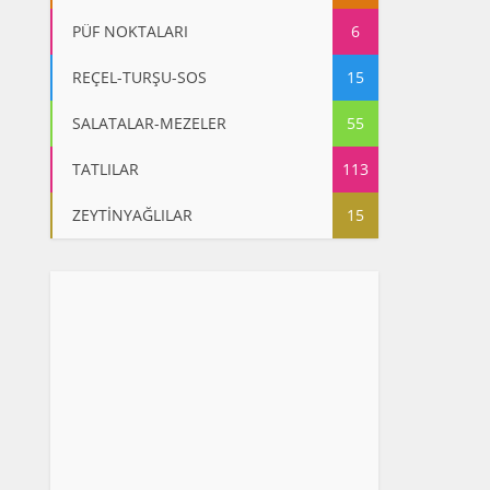
PÜF NOKTALARI
6
REÇEL-TURŞU-SOS
15
SALATALAR-MEZELER
55
TATLILAR
113
ZEYTİNYAĞLILAR
15