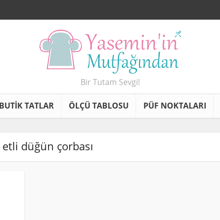
Bir Tutam Sevgi!
BUTİK TATLAR
ÖLÇÜ TABLOSU
PÜF NOKTALARI
- etli düğün çorbası