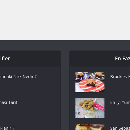
fler
En Faz
ındaki Fark Nedir ?
Brookies-K
ası Tarifi
En İyi Yum
lanır ?
San Sebas