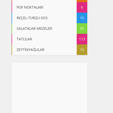
PÜF NOKTALARI
6
REÇEL-TURŞU-SOS
15
SALATALAR-MEZELER
55
TATLILAR
113
ZEYTİNYAĞLILAR
15