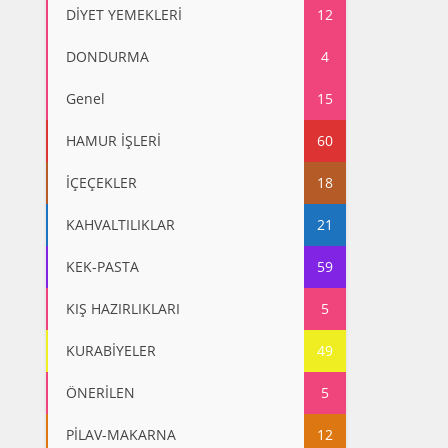
DİYET YEMEKLERİ
12
DONDURMA
4
Genel
15
HAMUR İŞLERİ
60
İÇEÇEKLER
18
KAHVALTILIKLAR
21
KEK-PASTA
59
KIŞ HAZIRLIKLARI
5
KURABİYELER
49
ÖNERİLEN
5
PİLAV-MAKARNA
12