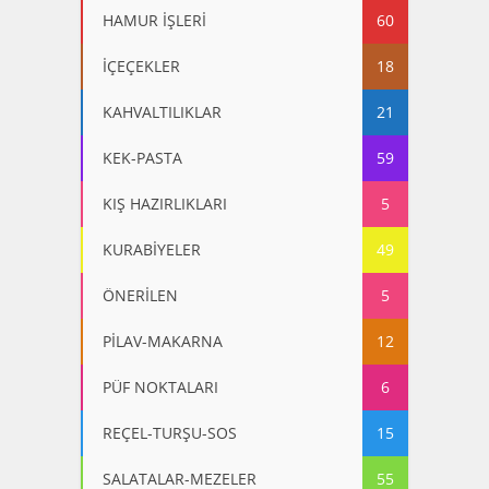
HAMUR İŞLERİ
60
İÇEÇEKLER
18
KAHVALTILIKLAR
21
KEK-PASTA
59
KIŞ HAZIRLIKLARI
5
KURABİYELER
49
ÖNERİLEN
5
PİLAV-MAKARNA
12
PÜF NOKTALARI
6
REÇEL-TURŞU-SOS
15
SALATALAR-MEZELER
55