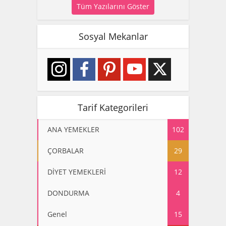
Tüm Yazılarını Göster
Sosyal Mekanlar
Tarif Kategorileri
ANA YEMEKLER
102
ÇORBALAR
29
DİYET YEMEKLERİ
12
DONDURMA
4
Genel
15