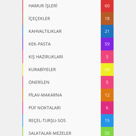
HAMUR İŞLERİ
60
İÇEÇEKLER
18
KAHVALTILIKLAR
21
KEK-PASTA
59
KIŞ HAZIRLIKLARI
5
KURABİYELER
49
ÖNERİLEN
5
PİLAV-MAKARNA
12
PÜF NOKTALARI
6
REÇEL-TURŞU-SOS
15
SALATALAR-MEZELER
55