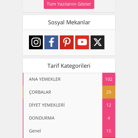
Tüm Yazılarını Göster
Sosyal Mekanlar
Tarif Kategorileri
ANA YEMEKLER
102
ÇORBALAR
29
DİYET YEMEKLERİ
12
DONDURMA
4
Genel
15