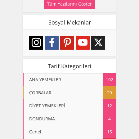
Tüm Yazılarını Göster
Sosyal Mekanlar
Tarif Kategorileri
ANA YEMEKLER
102
ÇORBALAR
29
DİYET YEMEKLERİ
12
DONDURMA
4
Genel
15