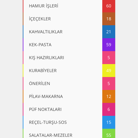
HAMUR İŞLERİ
60
İÇEÇEKLER
18
KAHVALTILIKLAR
21
KEK-PASTA
59
KIŞ HAZIRLIKLARI
5
KURABİYELER
49
ÖNERİLEN
5
PİLAV-MAKARNA
12
PÜF NOKTALARI
6
REÇEL-TURŞU-SOS
15
SALATALAR-MEZELER
55