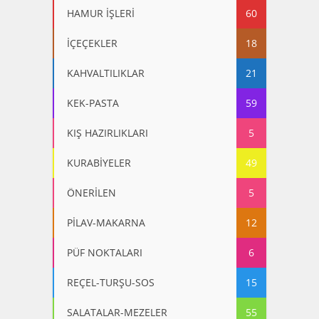
HAMUR İŞLERİ
60
İÇEÇEKLER
18
KAHVALTILIKLAR
21
KEK-PASTA
59
KIŞ HAZIRLIKLARI
5
KURABİYELER
49
ÖNERİLEN
5
PİLAV-MAKARNA
12
PÜF NOKTALARI
6
REÇEL-TURŞU-SOS
15
SALATALAR-MEZELER
55