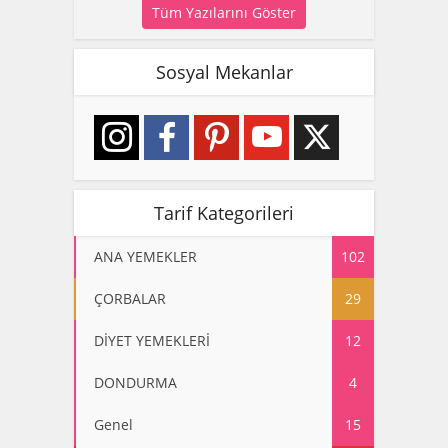
Tüm Yazılarını Göster
Sosyal Mekanlar
Tarif Kategorileri
ANA YEMEKLER
102
ÇORBALAR
29
DİYET YEMEKLERİ
12
DONDURMA
4
Genel
15