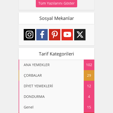
Tüm Yazılarını Göster
Sosyal Mekanlar
Tarif Kategorileri
ANA YEMEKLER
102
ÇORBALAR
29
DİYET YEMEKLERİ
12
DONDURMA
4
Genel
15