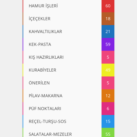
HAMUR İŞLERİ
60
İÇEÇEKLER
18
KAHVALTILIKLAR
21
KEK-PASTA
59
KIŞ HAZIRLIKLARI
5
KURABİYELER
49
ÖNERİLEN
5
PİLAV-MAKARNA
12
PÜF NOKTALARI
6
REÇEL-TURŞU-SOS
15
SALATALAR-MEZELER
55