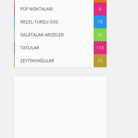
PÜF NOKTALARI
6
REÇEL-TURŞU-SOS
15
SALATALAR-MEZELER
55
TATLILAR
113
ZEYTİNYAĞLILAR
15