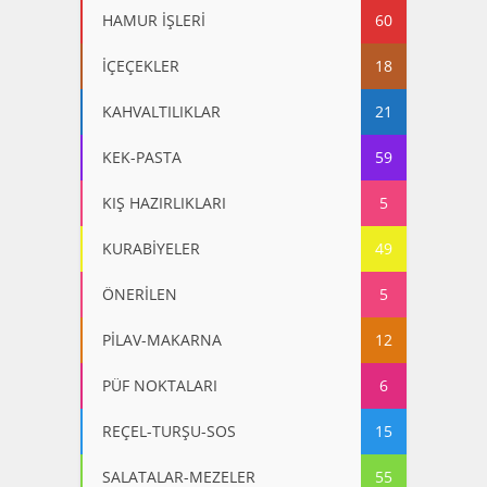
HAMUR İŞLERİ
60
İÇEÇEKLER
18
KAHVALTILIKLAR
21
KEK-PASTA
59
KIŞ HAZIRLIKLARI
5
KURABİYELER
49
ÖNERİLEN
5
PİLAV-MAKARNA
12
PÜF NOKTALARI
6
REÇEL-TURŞU-SOS
15
SALATALAR-MEZELER
55