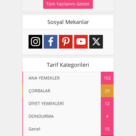
Tüm Yazılarını Göster
Sosyal Mekanlar
Tarif Kategorileri
ANA YEMEKLER
102
ÇORBALAR
29
DİYET YEMEKLERİ
12
DONDURMA
4
Genel
15