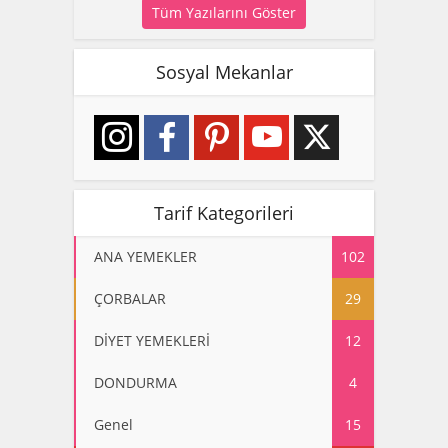
Tüm Yazılarını Göster
Sosyal Mekanlar
Tarif Kategorileri
ANA YEMEKLER
102
ÇORBALAR
29
DİYET YEMEKLERİ
12
DONDURMA
4
Genel
15