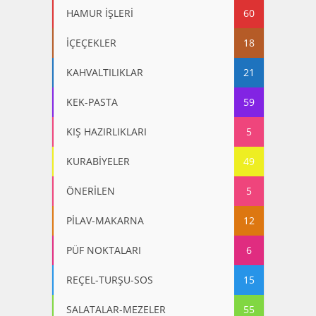
HAMUR İŞLERİ
60
İÇEÇEKLER
18
KAHVALTILIKLAR
21
KEK-PASTA
59
KIŞ HAZIRLIKLARI
5
KURABİYELER
49
ÖNERİLEN
5
PİLAV-MAKARNA
12
PÜF NOKTALARI
6
REÇEL-TURŞU-SOS
15
SALATALAR-MEZELER
55