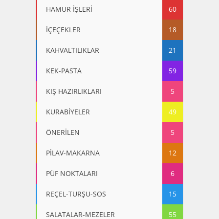
HAMUR İŞLERİ
60
İÇEÇEKLER
18
KAHVALTILIKLAR
21
KEK-PASTA
59
KIŞ HAZIRLIKLARI
5
KURABİYELER
49
ÖNERİLEN
5
PİLAV-MAKARNA
12
PÜF NOKTALARI
6
REÇEL-TURŞU-SOS
15
SALATALAR-MEZELER
55