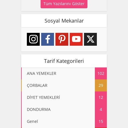
Tüm Yazılarını Göster
Sosyal Mekanlar
Tarif Kategorileri
ANA YEMEKLER
102
ÇORBALAR
29
DİYET YEMEKLERİ
12
DONDURMA
4
Genel
15