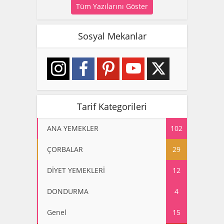
Tüm Yazılarını Göster
Sosyal Mekanlar
Tarif Kategorileri
ANA YEMEKLER
102
ÇORBALAR
29
DİYET YEMEKLERİ
12
DONDURMA
4
Genel
15