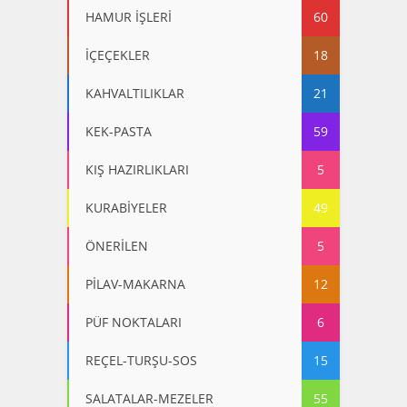
HAMUR İŞLERİ
60
İÇEÇEKLER
18
KAHVALTILIKLAR
21
KEK-PASTA
59
KIŞ HAZIRLIKLARI
5
KURABİYELER
49
ÖNERİLEN
5
PİLAV-MAKARNA
12
PÜF NOKTALARI
6
REÇEL-TURŞU-SOS
15
SALATALAR-MEZELER
55