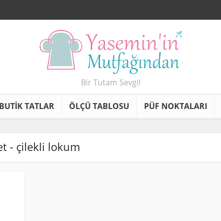
Bir Tutam Sevgi!
BUTİK TATLAR
ÖLÇÜ TABLOSU
PÜF NOKTALARI
et - çilekli lokum