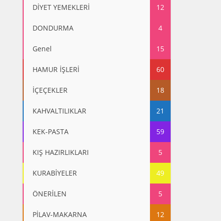
DİYET YEMEKLERİ
12
DONDURMA
4
Genel
15
HAMUR İŞLERİ
60
İÇEÇEKLER
18
KAHVALTILIKLAR
21
KEK-PASTA
59
KIŞ HAZIRLIKLARI
5
KURABİYELER
49
ÖNERİLEN
5
PİLAV-MAKARNA
12