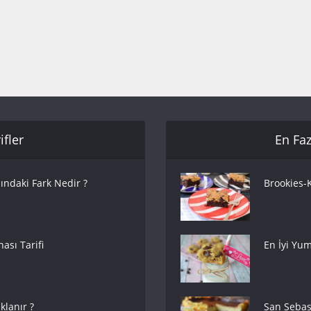
fler
En Faz
ındaki Fark Nedir ?
Brookies-K
ası Tarifi
En İyi Yum
lanır ?
San Sebas