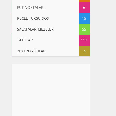
PÜF NOKTALARI
6
REÇEL-TURŞU-SOS
15
SALATALAR-MEZELER
55
TATLILAR
113
ZEYTİNYAĞLILAR
15