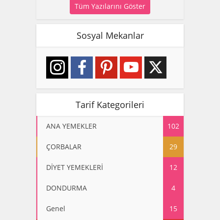
Tüm Yazılarını Göster
Sosyal Mekanlar
Tarif Kategorileri
ANA YEMEKLER
102
ÇORBALAR
29
DİYET YEMEKLERİ
12
DONDURMA
4
Genel
15