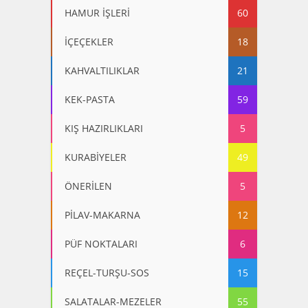
HAMUR İŞLERİ
60
İÇEÇEKLER
18
KAHVALTILIKLAR
21
KEK-PASTA
59
KIŞ HAZIRLIKLARI
5
KURABİYELER
49
ÖNERİLEN
5
PİLAV-MAKARNA
12
PÜF NOKTALARI
6
REÇEL-TURŞU-SOS
15
SALATALAR-MEZELER
55