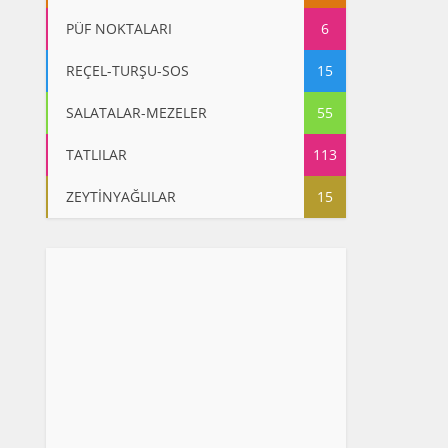
PÜF NOKTALARI
6
REÇEL-TURŞU-SOS
15
SALATALAR-MEZELER
55
TATLILAR
113
ZEYTİNYAĞLILAR
15