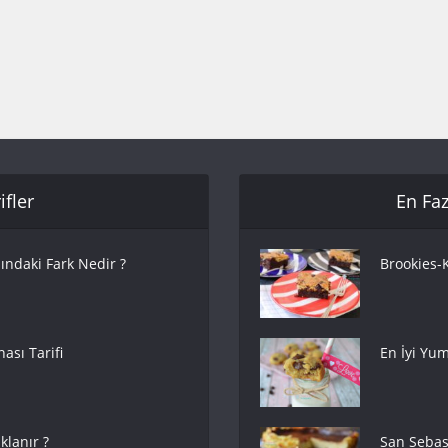
fler
En Faz
ındaki Fark Nedir ?
Brookies-K
ası Tarifi
En İyi Yum
lanır ?
San Sebas