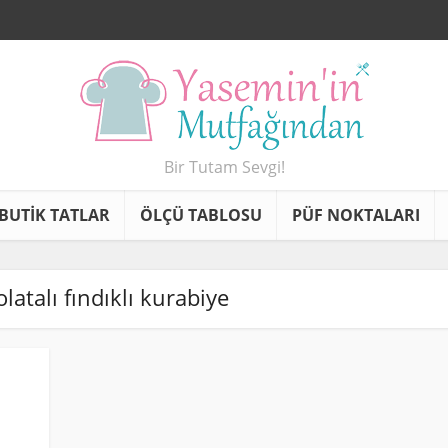
Bir Tutam Sevgi!
BUTİK TATLAR
ÖLÇÜ TABLOSU
PÜF NOKTALARI
olatalı fındıklı kurabiye