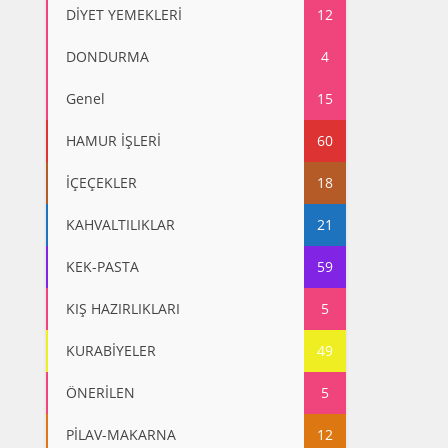
DİYET YEMEKLERİ
12
DONDURMA
4
Genel
15
HAMUR İŞLERİ
60
İÇEÇEKLER
18
KAHVALTILIKLAR
21
KEK-PASTA
59
KIŞ HAZIRLIKLARI
5
KURABİYELER
49
ÖNERİLEN
5
PİLAV-MAKARNA
12