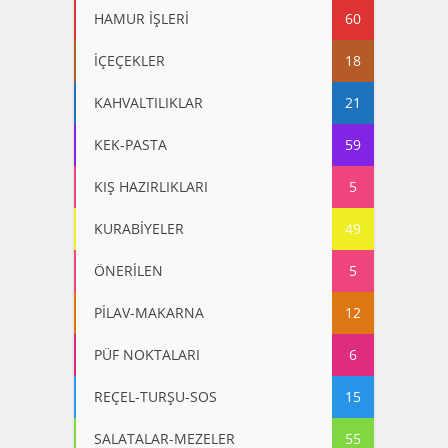
HAMUR İŞLERİ
60
İÇEÇEKLER
18
KAHVALTILIKLAR
21
KEK-PASTA
59
KIŞ HAZIRLIKLARI
5
KURABİYELER
49
ÖNERİLEN
5
PİLAV-MAKARNA
12
PÜF NOKTALARI
6
REÇEL-TURŞU-SOS
15
SALATALAR-MEZELER
55