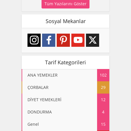
Tüm Yazılarını Göster
Sosyal Mekanlar
Tarif Kategorileri
ANA YEMEKLER
102
ÇORBALAR
29
DİYET YEMEKLERİ
12
DONDURMA
4
Genel
15