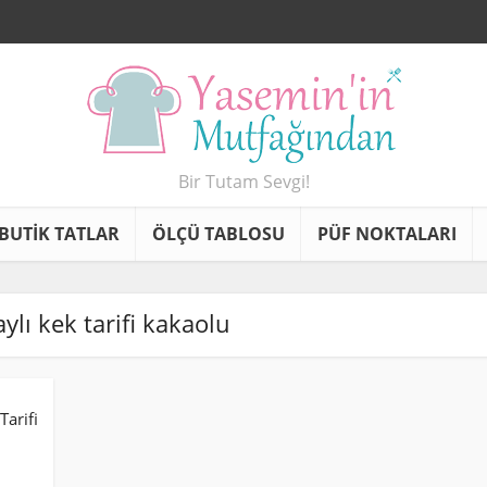
Bir Tutam Sevgi!
BUTİK TATLAR
ÖLÇÜ TABLOSU
PÜF NOKTALARI
aylı kek tarifi kakaolu
Tarifi