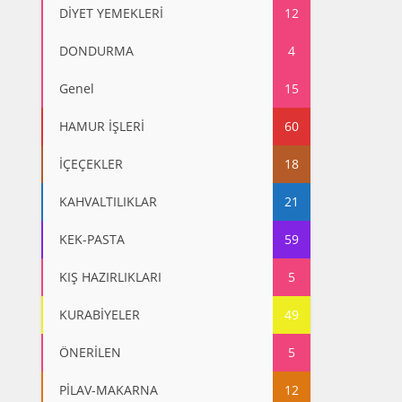
DİYET YEMEKLERİ
12
DONDURMA
4
Genel
15
HAMUR İŞLERİ
60
İÇEÇEKLER
18
KAHVALTILIKLAR
21
KEK-PASTA
59
KIŞ HAZIRLIKLARI
5
KURABİYELER
49
ÖNERİLEN
5
PİLAV-MAKARNA
12