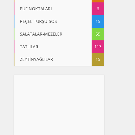
PÜF NOKTALARI
6
REÇEL-TURŞU-SOS
15
SALATALAR-MEZELER
55
TATLILAR
113
ZEYTİNYAĞLILAR
15