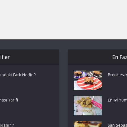
fler
En Faz
ındaki Fark Nedir ?
Brookies-K
ası Tarifi
En İyi Yum
lanır ?
San Sebas