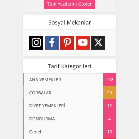
Tüm Yazılarını Göster
Sosyal Mekanlar
Tarif Kategorileri
ANA YEMEKLER
102
ÇORBALAR
29
DİYET YEMEKLERİ
12
DONDURMA
4
Genel
15