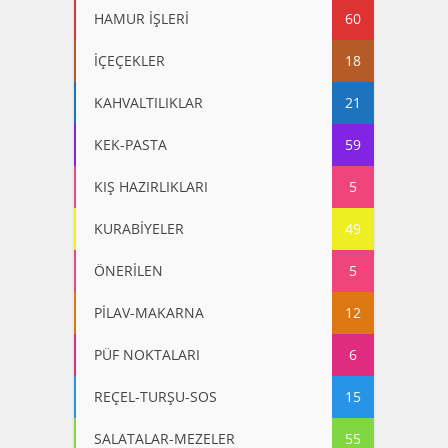
HAMUR İŞLERİ
60
İÇEÇEKLER
18
KAHVALTILIKLAR
21
KEK-PASTA
59
KIŞ HAZIRLIKLARI
5
KURABİYELER
49
ÖNERİLEN
5
PİLAV-MAKARNA
12
PÜF NOKTALARI
6
REÇEL-TURŞU-SOS
15
SALATALAR-MEZELER
55