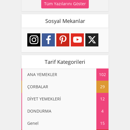
Tüm Yazılarını Göster
Sosyal Mekanlar
Tarif Kategorileri
ANA YEMEKLER
102
ÇORBALAR
29
DİYET YEMEKLERİ
12
DONDURMA
4
Genel
15