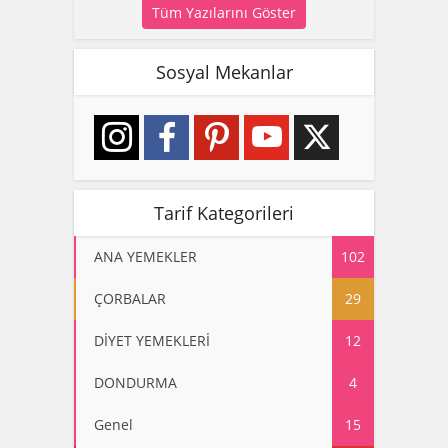
Tüm Yazılarını Göster
Sosyal Mekanlar
Tarif Kategorileri
ANA YEMEKLER
102
ÇORBALAR
29
DİYET YEMEKLERİ
12
DONDURMA
4
Genel
15