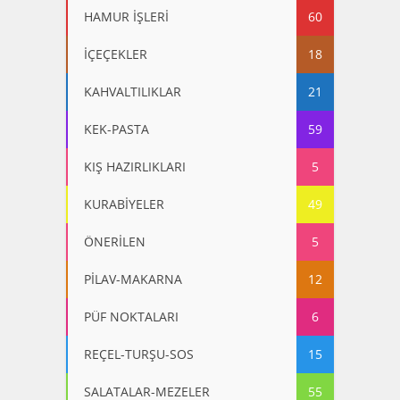
HAMUR İŞLERİ
60
İÇEÇEKLER
18
KAHVALTILIKLAR
21
KEK-PASTA
59
KIŞ HAZIRLIKLARI
5
KURABİYELER
49
ÖNERİLEN
5
PİLAV-MAKARNA
12
PÜF NOKTALARI
6
REÇEL-TURŞU-SOS
15
SALATALAR-MEZELER
55