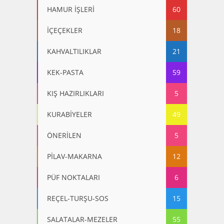
HAMUR İŞLERİ
60
İÇEÇEKLER
18
KAHVALTILIKLAR
21
KEK-PASTA
59
KIŞ HAZIRLIKLARI
5
KURABİYELER
49
ÖNERİLEN
5
PİLAV-MAKARNA
12
PÜF NOKTALARI
6
REÇEL-TURŞU-SOS
15
SALATALAR-MEZELER
55