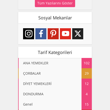
Tüm Yazılarını Göster
Sosyal Mekanlar
Tarif Kategorileri
ANA YEMEKLER
102
ÇORBALAR
29
DİYET YEMEKLERİ
12
DONDURMA
4
Genel
15