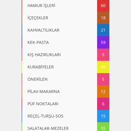
HAMUR İŞLERİ
60
İÇEÇEKLER
18
KAHVALTILIKLAR
21
KEK-PASTA
59
KIŞ HAZIRLIKLARI
5
KURABİYELER
49
ÖNERİLEN
5
PİLAV-MAKARNA
12
PÜF NOKTALARI
6
REÇEL-TURŞU-SOS
15
SALATALAR-MEZELER
55