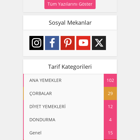
Tüm Yazılarını Göster
Sosyal Mekanlar
Tarif Kategorileri
ANA YEMEKLER
102
ÇORBALAR
29
DİYET YEMEKLERİ
12
DONDURMA
4
Genel
15