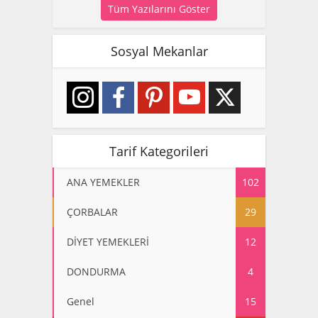
Tüm Yazılarını Göster
Sosyal Mekanlar
Tarif Kategorileri
ANA YEMEKLER
102
ÇORBALAR
29
DİYET YEMEKLERİ
12
DONDURMA
4
Genel
15