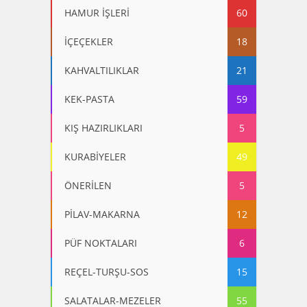
HAMUR İŞLERİ
60
İÇEÇEKLER
18
KAHVALTILIKLAR
21
KEK-PASTA
59
KIŞ HAZIRLIKLARI
5
KURABİYELER
49
ÖNERİLEN
5
PİLAV-MAKARNA
12
PÜF NOKTALARI
6
REÇEL-TURŞU-SOS
15
SALATALAR-MEZELER
55