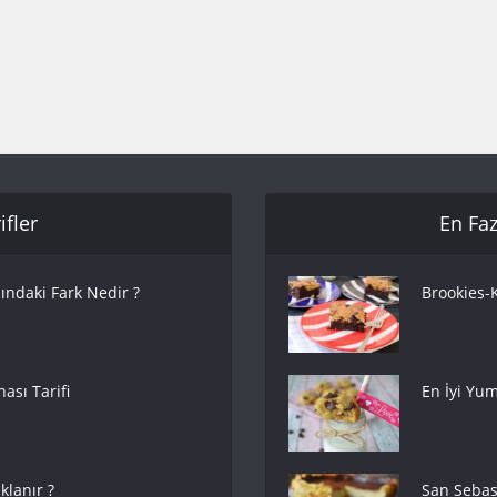
fler
En Faz
ındaki Fark Nedir ?
Brookies-K
ası Tarifi
En İyi Yum
lanır ?
San Sebas