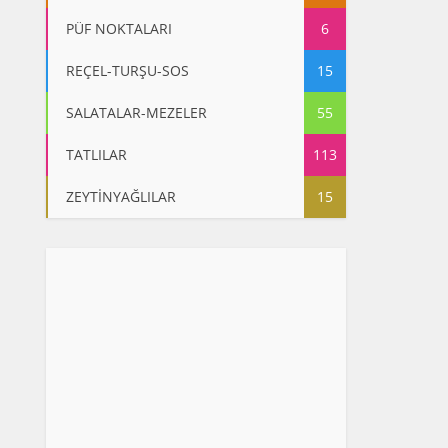
PÜF NOKTALARI
6
REÇEL-TURŞU-SOS
15
SALATALAR-MEZELER
55
TATLILAR
113
ZEYTİNYAĞLILAR
15