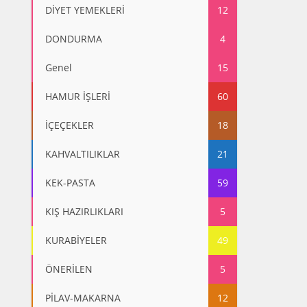
DİYET YEMEKLERİ
12
DONDURMA
4
Genel
15
HAMUR İŞLERİ
60
İÇEÇEKLER
18
KAHVALTILIKLAR
21
KEK-PASTA
59
KIŞ HAZIRLIKLARI
5
KURABİYELER
49
ÖNERİLEN
5
PİLAV-MAKARNA
12