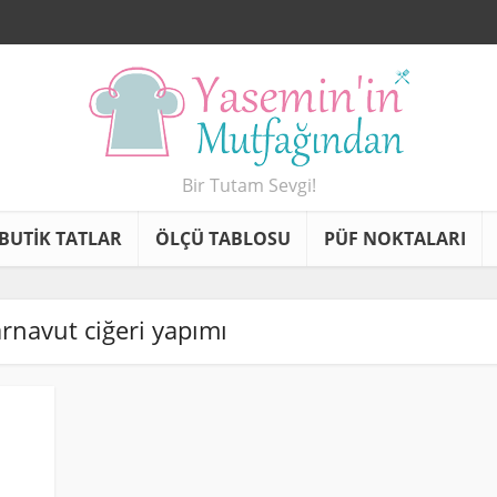
Bir Tutam Sevgi!
BUTİK TATLAR
ÖLÇÜ TABLOSU
PÜF NOKTALARI
 arnavut ciğeri yapımı